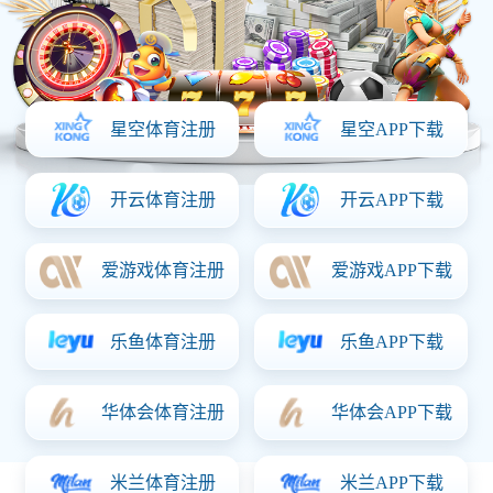
让体育更贴近你
九游下载 APP 以用户体验为核心，支持九游下载项目，构建
实时互动生态。涵盖热门赛事与数据流，为每一位体育爱好
者提供个性化信息服务。
多平台兼容
社群互动
iOS / Android / Web
关注、评论、参与话题
App Store
Google Play