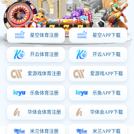
莱奥·梅西荣获2026年阿斯图里亚斯亲
王体育奖
2026-06-05 19:40
阅读 67 次