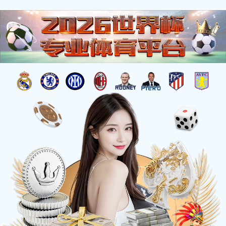
注册入口
九游下载
· 体育观看更便捷
连接你的赛事视野，打造球迷专属的数字主场。
九游下载
网页版
提供多终端支持、高清视频、 实时比分与赛事推
荐，让你随时随地畅享体育内容。
网页端入口
下载APP