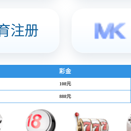
联系我们
快速导航
App下载
关于我们
隐私政策
rt@campbellranchllc.com
用户协议
网站地图