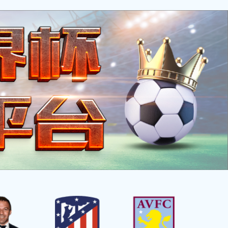
App
公司
体育
注册入口
简介
头条
便捷
、高清视频、 实时比分与