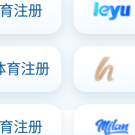
在研究定位球战术时，阿森纳通过不断的创新和执行力，证明了
决定枪手在强强对话中的命运。对于球迷而言，每一次角球响起
：红…
中