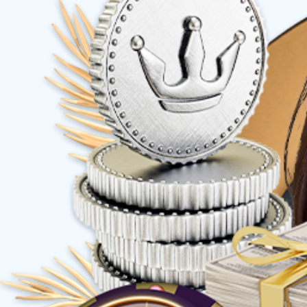
首页
体育头条
正
近期，阿森纳在英超联赛中凭
支球队都在研究定位球战术
揭示了现代足球中细节决定