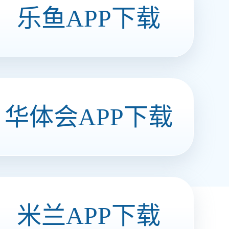
他们确实做得最好。这种优势
，都可能是一次见证战术艺术
下一篇
超球员身价榜：山东泰山外援克雷