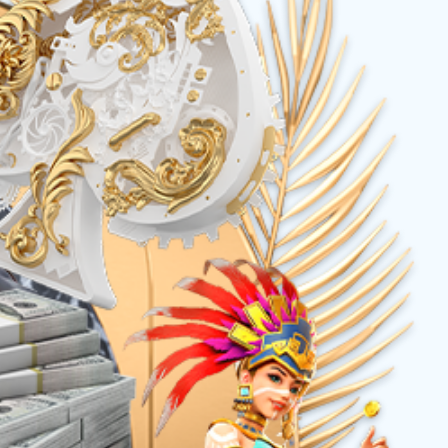
萨利巴在采访中坦言，虽然每
对球队战术执行力的肯定，也